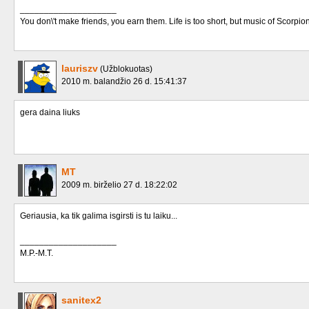
____________________
You don\'t make friends, you earn them. Life is too short, but music of Scorpion
lauriszv
(Užblokuotas)
2010 m. balandžio 26 d. 15:41:37
gera daina liuks
MT
2009 m. birželio 27 d. 18:22:02
Geriausia, ka tik galima isgirsti is tu laiku...
____________________
M.P.-M.T.
sanitex2