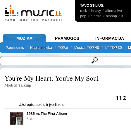
TAVO STILIUS:
rock
/
heavy
/
alternative
pop
/
electro
/
hiphop
/
lt
MUZIKA
PRAMOGOS
INFORMACIJA
Pagrindinis
Pagrindinis
/
Nauja muzika
Nauja muzika
/
TOPai
TOPai
/
Music.lt TOP 40
Music.lt TOP 40
/
LT TOP 30
LT TOP 30
/
M
M
Pagrindinis
Nauja muzika
TOPai
Music.lt TOP 40
LT TOP 30
M
You're My Heart, You're My Soul
Modern Talking
112
Užsiregistruokite ir įvertinkite!
1985 m. The First Album
6 kt.