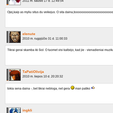
2011 m. sausio 17 d. 12:49:54
Ojej,kaip as myliu situs du veikejus. O sita daina,tooooooooooooooooooooo
elenute
2010 m. rugpjūčio 31 d. 11:00:33
Tikrai gerai skamba iki šiol. O tuomet visi kalbėjo, kad jie - vienadieniai muzikan
TaPatiOlivija
2010 m. liepos 10 d. 20:20:32
tokia sena daina -, bet tikrai nebloga, net gera
man patiko
ingkli