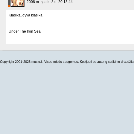
2008 m. spalio 8 d. 20:13:44
Klasika, gyva klasika.
____________________
Under The Iron Sea
Copyright 2001-2026 music.lt. Visos teisės saugomos. Kopijuoti be autorių sutikimo draudži