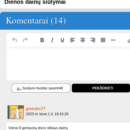
Dienos dainų siūlymai
Komentarai (14)
Susijusi muzika: pasirinkti
PERŽIŪRĖTI
gintuks77
2025 m. kovo 1 d. 19:16:26
Viena iš geriausių disco stiliaus dainų