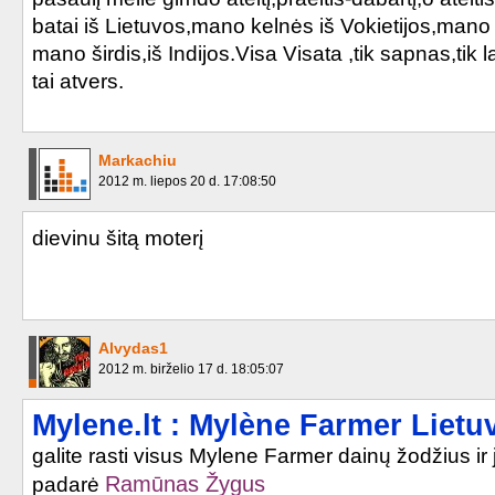
Je m'ennuie
batai iš Lietuvos,mano kelnės iš Vokietijos,mano
mano širdis,iš Indijos.Visa Visata ,tik sapnas,tik
Maman a tort
tai atvers.
L'Instant X
Markachiu
Sextonik
2012 m. liepos 20 d. 17:08:50
Voie lactée
dievinu šitą moterį
Stolen Car
Rêver
Alvydas1
Elle a dit
2012 m. birželio 17 d. 18:05:07
Deshabillez-Moi
Mylene.lt : Mylène Farmer Lietu
galite rasti visus Mylene Farmer dainų žodžius ir 
Souviens-toi du jour
Ramūnas Žygus
padarė