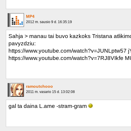
Agnus Dei
Dans les Rues de Londres
MP4
2012 m. sausio 9 d. 16:35:19
Que mon coeur lâche
Sahja > manau tai buvo kazkoks Tristana atlikim
Il n'y a pas d'ailleurs
pavyzdziu:
https://www.youtube.com/watch?v=JUNLptw57 j
Chloé
https://www.youtube.com/watch?v=7RJ8VIkfe M
Tous ces combats
Vertige
ramoutchooo
Pas le temps de vivre
2011 m. vasario 15 d. 13:02:08
Dessine-moi un mouton
gal ta daina L.ame -stram-gram
Méfie-toi
Porno Graphique