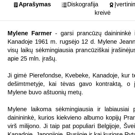
Aprašymas
Diskografija
Įvertini
kreivė
Mylene Farmer
- garsi prancūzų dainininkė i
Kanadoje 1961 m. rugsėjo 12 d. Mylene Jeanne
visų laikų sėkmingiausia prancūziškai įrašinėju
apie 25 mln. įrašų.
Ji gimė Pierefondse, Kvebeke, Kanadoje, kur 
dešimtmetyje, kai tėvas gavo kontraktą, o į
Mylene buvo aštuonių metų.
Mylene laikoma sėkmingiausia ir labiausiai 
dainininkė, kurios kiekvieno albumo kopijų Pra
virš milijono. Ji taip pat populiari Belgijoje, Šv
Kanadoje, Japonijoje, Rusijoje ir kai kuriose Ry