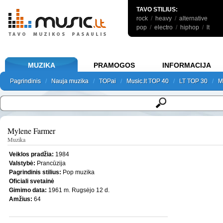
TAVO STILIUS:
rock
/
heavy
/
alternative
pop
/
electro
/
hiphop
/
lt
MUZIKA
PRAMOGOS
INFORMACIJA
Pagrindinis
Pagrindinis
/
Nauja muzika
Nauja muzika
/
TOPai
TOPai
/
Music.lt TOP 40
Music.lt TOP 40
/
LT TOP 30
LT TOP 30
/
M
M
Pagrindinis
Nauja muzika
TOPai
Music.lt TOP 40
LT TOP 30
M
Mylene Farmer
Muzika
Veiklos pradžia:
1984
Valstybė:
Prancūzija
Pagrindinis stilius:
Pop muzika
Oficiali svetainė
Gimimo data:
1961 m. Rugsėjo 12 d.
Amžius:
64