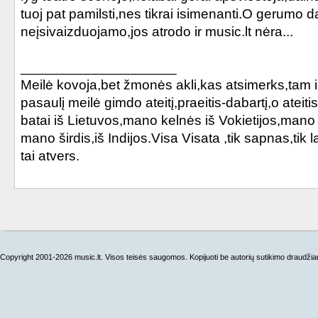
tuoj pat pamilsti,nes tikrai isimenanti.O gerumo da
Aime
neįsivaizduojamo,jos atrodo ir music.lt nėra...
Moi je veux...
____________________
Meilė kovoja,bet žmonės akli,kas atsimerks,tam iš
Cendres de Lune
pasaulį meilė gimdo ateitį,praeitis-dabartį,o atei
Et tournoie...
batai iš Lietuvos,mano kelnės iš Vokietijos,mano
mano širdis,iš Indijos.Visa Visata ,tik sapnas,tik
A l’ombre
tai atvers.
Huit d’hiver
Diabolique mon ange
Un jour ou l'autre
Copyright 2001-2026 music.lt. Visos teisės saugomos. Kopijuoti be autorių sutikimo draudži
Beyond my control
Laisse le vent emporter tout