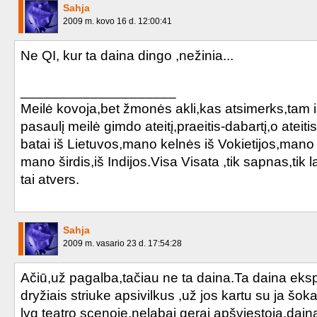
Sahja
2009 m. kovo 16 d. 12:00:41
Derrière les fenêtres
Ne QI, kur ta daina dingo ,nežinia...
Avant que l'ombre...
____________________
Tu ne le dis pas
Meilė kovoja,bet žmonės akli,kas atsimerks,tam iš
Vieux Bouc
pasaulį meilė gimdo ateitį,praeitis-dabartį,o atei
batai iš Lietuvos,mano kelnės iš Vokietijos,mano
A-t-on jamais
mano širdis,iš Indijos.Visa Visata ,tik sapnas,tik
tai atvers.
Greta
La Ronde Triste
Sahja
2009 m. vasario 23 d. 17:54:28
L'autre
Ačiū,už pagalba,tačiau ne ta daina.Ta daina eksp
Interstellaires
dryžiais striuke apsivilkus ,už jos kartu su ja šo
Alice
lyg teatro scenoje,nelabai gerai apšviestoja,dain