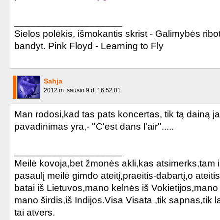
Au bout de la nuit
____________________
Serais-tu là ?
Sielos polėkis, išmokantis skrist - Galimybės ribo
bandyt. Pink Floyd - Learning to Fly
Peut-être toi
L'Âme-stram-gram
Sahja
2012 m. sausio 9 d. 16:52:01
C'est à qui le tour
Man rodosi,kad tas pats koncertas, tik tą dainą j
Toi l'amour
pavadinimas yra,- ''C'est dans l'air''.....
Redonne-moi
____________________
We'll Never Die
Meilė kovoja,bet žmonės akli,kas atsimerks,tam iš
pasaulį meilė gimdo ateitį,praeitis-dabartį,o atei
Tomber 7 fois...
batai iš Lietuvos,mano kelnės iš Vokietijos,mano
mano širdis,iš Indijos.Visa Visata ,tik sapnas,tik
Stolen Car (+ Sting)
tai atvers.